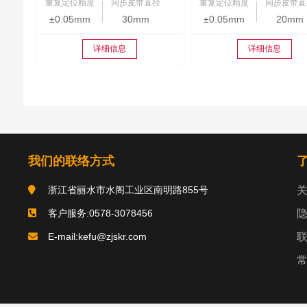
重复定位精度
同步皮带直径
重复定位精度
同步皮带直
±0.05mm
30mm
±0.05mm
20mm
详细信息
详细信息
我们的联络方式
浙江省丽水市水阁工业区南明路855号
客户服务:0578-3078456
E-mail:kefu@zjskr.com