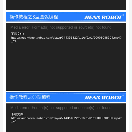
视
Media error: Format(s) not supported or source(s) not found
频
下载文件:
播
http://cloud.video.taobao.com/play/u/744351822/p/1/e/6/t/1/50003088504.mp4?
_=4
放
器
视
Media error: Format(s) not supported or source(s) not found
频
下载文件:
播
http://cloud.video.taobao.com/play/u/744351822/p/1/e/6/t/1/50003090500.mp4?
_=5
放
器