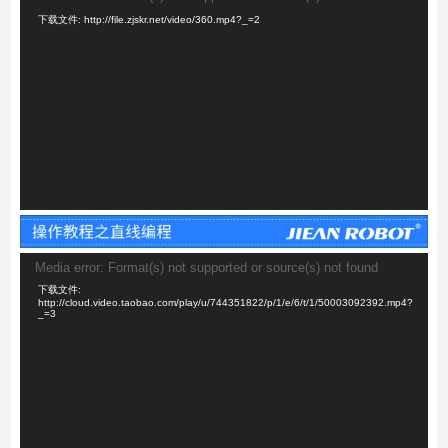
频
下载文件: http://file.zjskr.net/video/360.mp4?_=2
播
放
器
视
Media error: Format(s) not supported or source(s) not found
频
下载文件:
播
http://cloud.video.taobao.com/play/u/744351822/p/1/e/6/t/1/50003092392.mp4?
_=3
放
器