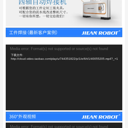
视
Media error: Format(s) not supported or source(s) not found
频
下载文件:
播
http://cloud.video.taobao.com/play/u/744351822/p/1/e/6/t/1/40055205.mp4?_=1
放
器
视
Media error: Format(s) not supported or source(s) not found