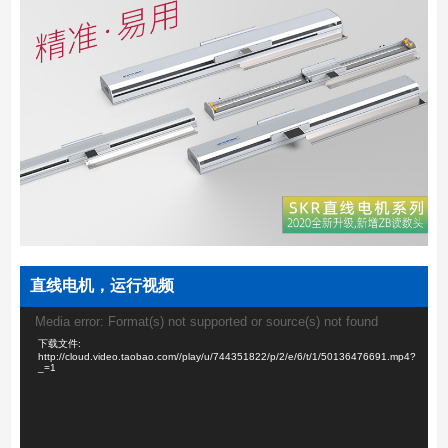
直线电机，运行视频
视
Media error: Format(s) not supported or source(s) not found
频
下载文件:
播
http://cloud.video.taobao.com//play/u/744351822/p/2/e/6/t/1/50136476691.mp4?
_=1
放
器