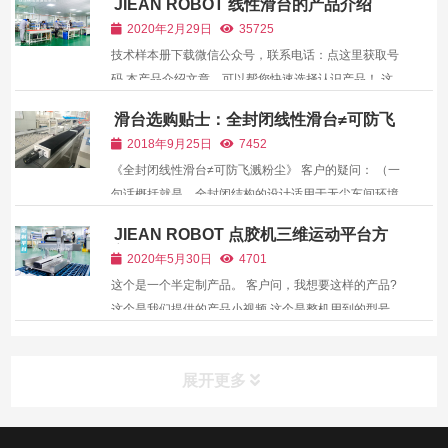
JIEAN ROBOT 线性滑台的产品介绍
2020年2月29日
35725
技术样本册下载微信公众号，联系电话：点这里获取号
码 本产品介绍文章，可以帮您快速选择认识产品！ 这
是一个通过伺服电机带动的精密机械运动平台。单位移
滑台选购贴士：全封闭线性滑台≠可防飞
动重复精度是±0.01mm； 当然也有追求速度和性价比
溅粉尘
2018年9月25日
7452
的同步皮带驱动的产品。 有些从来没用过的客户会问
《全封闭线性滑台≠可防飞溅粉尘》 客户的疑问： （一
我，这...
句话概括就是，全封闭结构的设计适用于无尘车间环境
下的工况，即控制自身的尘碎屑；本身无任何的防尘等
JIEAN ROBOT 点胶机三维运动平台方
级。） 【以下内容仅为对产品的认知过程，不作为产品
案概览
2020年5月30日
4701
实际宣传】 啧啧啧， 好了，来说说我的对这个产品第
这个是一个半定制产品。 客户问，我想要这样的产品?
一次...
这个是我们提供的产品小视频 这个是整机用到的型号
本整机实物照片了解更多 需要这样的整机，请联系我们
的在线客服。 我们的优势是运动三维平台构建！！ 销
展开更多
售热线电话：点这里获取号码,