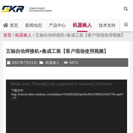
机器换人
新闻动态
产品中心
技术支持
联系
首页
首页
/
机器换人
/ 五轴自动焊接机+集成工装【客户现场使用视频】
五轴自动焊接机+集成工装【客户现场使用视频】
2017年7月21日
机器换人
6673
视
Media error: Format(s) not supported or source(s) not found
频
下载文件:
播
http://cloud.video.taobao.com//play/u/744351822/p/2/e/6/t/1/50013410779.mp4?
_=1
放
器